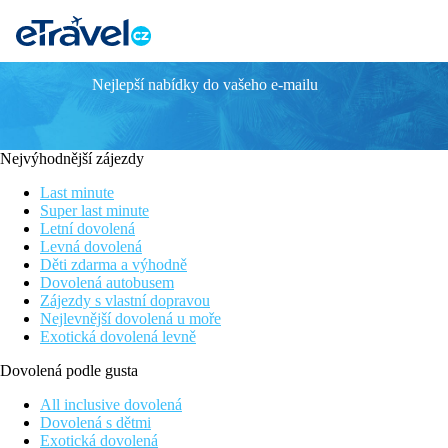
Nejlepší nabídky do vašeho e-mailu
IBIS SINGAPORE ON BENCOOLEN
Poloha
Nejvýhodnější zájezdy
• v centru
Last minute
• přímo v nákupním centru Bugis
Super last minute
Letní dovolená
• Letiště Singapur-Changi cca 20 min.
Levná dovolená
Děti zdarma a výhodně
Hotel
Dovolená autobusem
Zájezdy s vlastní dopravou
• recepce
Nejlevnější dovolená u moře
• směnárna: na recepci
Exotická dovolená levně
• trezor: na recepci
• výtah
Dovolená podle gusta
• minimarket
• Wi-Fi: v celém hotelu, v ceně
All inclusive dovolená
• prádelna: za poplatek
Dovolená s dětmi
• služby concierge
Exotická dovolená