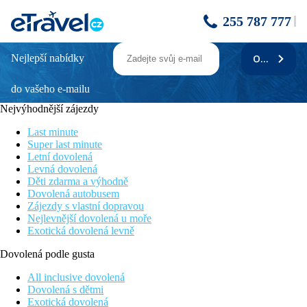
255 787 777
Nejlepší nabídky
ODEBÍRAT
PLUS
do vašeho e-mailu
AKČNÍ NABÍDKA
● LAST MINUTE SLEVA 8% na všechny pobyty
Nejvýhodnější zájezdy
CENTRUM BRATISLAVY cca 20 min MHD • oblíbený
rekreační areál ZLATÉ PÍSKY (1,5 km)
Last minute
Super last minute
URČITĚ OCENÍTE
Letní dovolená
Proč hotel Plus Bratislava:
Levná dovolená
- dostupnost z vlakového i autobusového nádraží bez přestupu
Děti zdarma a výhodně
(cca 15 min)
Dovolená autobusem
- známá rekreační oblast Zlaté Písky 1,5 km
Zájezdy s vlastní dopravou
- nákupní centrum AVION a IKEA 700 m
Nejlevnější dovolená u moře
Exotická dovolená levně
KDE BUDETE SPÁT
2 a 3 - lůžkové pokoje BUSSINES - zrekonstruované,
Dovolená podle gusta
Spr.+WC, SAT/TV, chladnička, fén, telefon, Wi-Fi
All inclusive dovolená
Hotel nedisponuje pokoji s balkonem.
Dovolená s dětmi
Exotická dovolená