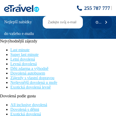
255 787 777
Nejlepší nabídky
ODEBÍRAT
DEPANDANCE DIANA - Aqua - Vital
pobyt - Lúčky
do vašeho e-mailu
Nejvýhodnější zájezdy
Popis
Last minute
Charakter okolí a nadmořská výška 621 m zařazují Lúčky do
Super last minute
klimatické oblasti tatranských horských pásem. Léčí se zde
Letní dovolená
především
Levná dovolená
ženské nemoci a poruchy plodnosti. Hosté jsou ubytováni
Děti zdarma a výhodně
v léčebných
Dovolená autobusem
domech Choč (zde se všichni hosté stravují), Liptov a
Zájezdy s vlastní dopravou
připojených
Nejlevnější dovolená u moře
objektech. V LD Choč je kavárna, kinosál, knihovna, sál s TV a
Exotická dovolená levně
květinářství se suvenýry. Pořádají se zde výlety do Vysokých
Tater,
Dovolená podle gusta
Demänovských jeskyní, Oravského Podzámku a na Oravskou
přehradu popř. do
All inclusive dovolená
Bešenové (cca 5 km). Součástí AQUA – VITAL Parkje
Dovolená s dětmi
venkovní rekreační
Exotická dovolená