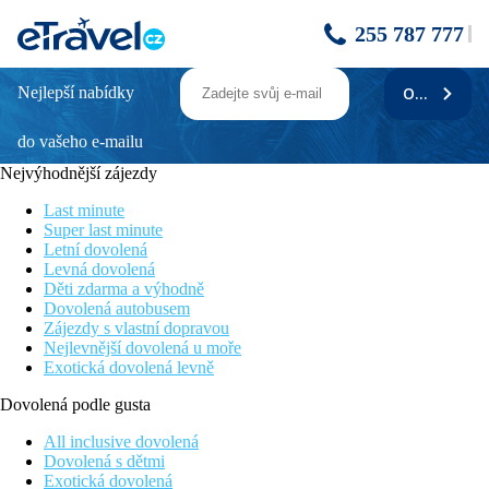
255 787 777
Nejlepší nabídky
ODEBÍRAT
DEPANDANCE LIPTOV - Zdravý víkend
na 2 noci - Lúčky
do vašeho e-mailu
Nejvýhodnější zájezdy
Popis
Last minute
Charakter okolí a nadmořská výška 621 m zařazují Lúčky do
Super last minute
klimatické oblasti tatranských horských pásem. Léčí se zde
Letní dovolená
především
Levná dovolená
ženské nemoci a poruchy plodnosti. Hosté jsou ubytováni
Děti zdarma a výhodně
v léčebných
Dovolená autobusem
domech Choč (zde se všichni hosté stravují), Liptov a
Zájezdy s vlastní dopravou
připojených
Nejlevnější dovolená u moře
objektech. V LD Choč je kavárna, kinosál, knihovna, sál s TV a
Exotická dovolená levně
květinářství se suvenýry. Pořádají se zde výlety do Vysokých
Tater,
Dovolená podle gusta
Demänovských jeskyní, Oravského Podzámku a na Oravskou
přehradu popř. do
All inclusive dovolená
Bešenové (cca 5 km). Součástí AQUA – VITAL Parku je
Dovolená s dětmi
venkovní
Exotická dovolená