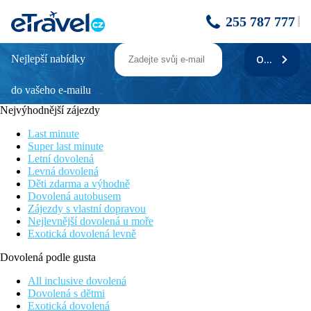
255 787 777
Nejlepší nabídky
ODEBÍRAT
DEPANDANCE MAJA - Aqua - Vital pobyt
- Lúčky
do vašeho e-mailu
Nejvýhodnější zájezdy
Popis
Last minute
Charakter okolí a nadmořská výška 621 m zařazují Lúčky do
Super last minute
klimatické oblasti tatranských horských pásem. Léčí se zde
Letní dovolená
především
Levná dovolená
ženské nemoci a poruchy plodnosti. Hosté jsou ubytováni
Děti zdarma a výhodně
v léčebných
Dovolená autobusem
domech Choč (zde se všichni hosté stravují), Liptov a
Zájezdy s vlastní dopravou
připojených
Nejlevnější dovolená u moře
objektech. V LD Choč je kavárna, kinosál, knihovna, sál s TV a
Exotická dovolená levně
květinářství se suvenýry. Pořádají se zde výlety do Vysokých
Tater,
Dovolená podle gusta
Demänovských jeskyní, Oravského Podzámku a na Oravskou
přehradu popř. do
All inclusive dovolená
Bešenové (cca 5 km). Součástí AQUA – VITAL Parkje
Dovolená s dětmi
venkovní rekreační
Exotická dovolená