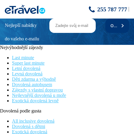
255 787 777
Nejlepší nabídky
ODEBÍRAT
ALEGRIA FENALS MAR - letecky
do vašeho e-mailu
Cena zahrnuje
Nejvýhodnější zájezdy
7/14x ubytování v hotelu s polopenzí dle termínu, služby
delegáta, obousměrnou leteckou dopravu vč. tax, transfer z
Last minute
letiště do hotelu a zpět.
Super last minute
Letní dovolená
Cena nezahrnuje
Levná dovolená
Děti zdarma a výhodně
Registrační poplatek ve výši 0,50 EUR/os./noc za ubytování v
Dovolená autobusem
hotelu - max. 3,50 EUR/os./pobyt (od 16 let, splatný při příjezdu
Zájezdy s vlastní dopravou
na recepci hotelu v hotovosti).
Nejlevnější dovolená u moře
Exotická dovolená levně
Stravování
Dovolená podle gusta
Polopenze formou švédských stolů (snídaně včetně teplých a
studených nápojů, nápoje při večeři nejsou v ceně). Plná penze
All inclusive dovolená
nelze.
Dovolená s dětmi
Exotická dovolená