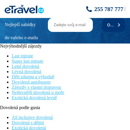
255 787 777
Nejlepší nabídky
ODEBÍRAT
ALEGRÍA FENALS MAR
do vašeho e-mailu
Poloha
Nejvýhodnější zájezdy
Hotel se nachází v klidné zahradní čtvrti, 150 metrů od pláže
Fenals. Cesta do centra trvá zhruba 15 minut chůzí. V okolí se
Last minute
nachází několik obchodů se suvenýry, supermarket, bary a
Super last minute
restaurace
Letní dovolená
Levná dovolená
Popis hotelu
Děti zdarma a výhodně
Dovolená autobusem
Mezi vybavení patří vstupní hala s recepcí, restaurace, výtahy,
Zájezdy s vlastní dopravou
bar, TV místnost, zahrada, venkovní bazén s oddělenou dětskou
Nejlevnější dovolená u moře
částí, sluneční terasa s lehátky a slunečníky zdarma, bar u
Exotická dovolená levně
bazénu, místnost na zavazadla, wi-fi připojení, animační
programy
Dovolená podle gusta
Popis pokoje
All inclusive dovolená
Dovolená s dětmi
Klimatizované 2 lůžkové pokoje s možností 1 přistýlky, mají
Exotická dovolená