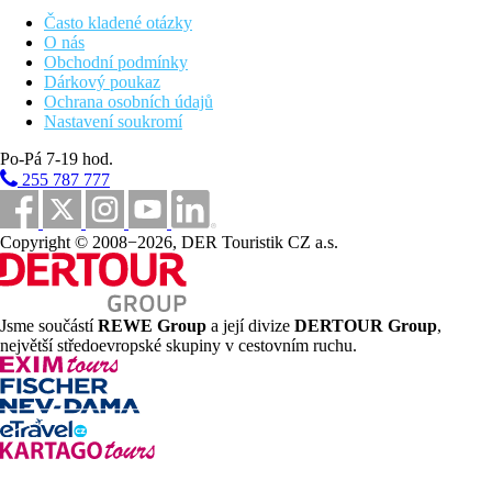
Vzdálenost od nejbližšího letiště
Často kladené otázky
O nás
1 km
Obchodní podmínky
Centrum města
Dárkový poukaz
Ochrana osobních údajů
Pláž
Nastavení soukromí
Po-Pá 7-19 hod.
Plážová dovolená
255 787 777
Bazény
Copyright © 2008−2026, DER Touristik CZ a.s.
Dětský bazén
Lehátka u bazénu
Fotogalerie
Jsme součástí
REWE Group
a její divize
DERTOUR Group
,
největší středoevropské skupiny v cestovním ruchu.