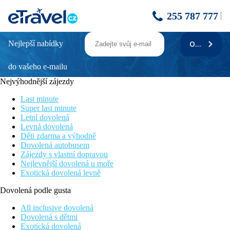
255 787 777
Nejlepší nabídky
ODEBÍRAT
ALEGRIA MARINER - letecky
do vašeho e-mailu
Cena zahrnuje
Nejvýhodnější zájezdy
7/14x ubytování v hotelu s polopenzí dle termínu, služby
delegáta, obousměrnou leteckou dopravu vč. tax, transfer z
Last minute
letiště do hotelu a zpět.
Super last minute
Letní dovolená
Cena nezahrnuje
Levná dovolená
Děti zdarma a výhodně
Registrační poplatek ve výši 1 EUR/os./noc - max. 7
Dovolená autobusem
EUR/os./pobyt (od 16 let, splatný při příjezdu na recepci hotelu
Zájezdy s vlastní dopravou
v hotovosti).
Nejlevnější dovolená u moře
Exotická dovolená levně
Stravování
Dovolená podle gusta
Polopenze formou švédských stolů (nápoje při večeři nejsou v
ceně), plná penze za příplatek (mimo období 19.6.-12.9.2026).
All inclusive dovolená
Dovolená s dětmi
Příplatky
Exotická dovolená