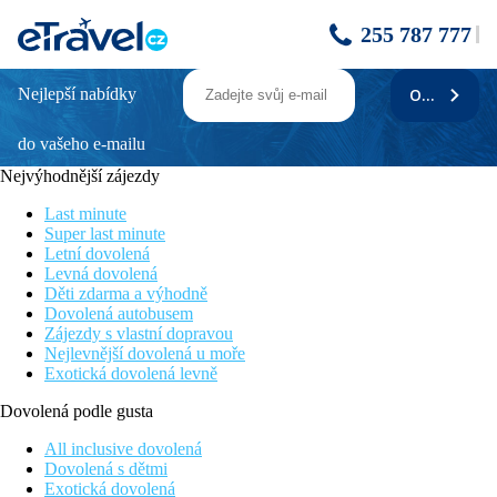
255 787 777
Nejlepší nabídky
ODEBÍRAT
AQUA HOTEL BERTRAN PARK -
autobusem
do vašeho e-mailu
Nejvýhodnější zájezdy
Cena zahrnuje
Last minute
7/14x ubytování v hotelu s polopenzí dle termínu, služby
Super last minute
delegáta, obousměrnou autobusovou dopravu.
Letní dovolená
Levná dovolená
Cena nezahrnuje
Děti zdarma a výhodně
Dovolená autobusem
Registrační poplatek ve výši 1 EUR/os./noc - max. 7
Zájezdy s vlastní dopravou
EUR/os./pobyt (od 16 let, splatný při příjezdu na recepci hotelu
Nejlevnější dovolená u moře
v hotovosti).
Exotická dovolená levně
Stravování
Dovolená podle gusta
Polopenze formou švédských stolů (snídaně včetně teplých a
All inclusive dovolená
studených nápojů, večeře bez nápojů), plná penze za příplatek
Dovolená s dětmi
(nelze v období 1.7.-29.8.2026.
Exotická dovolená