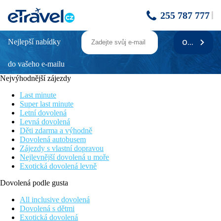
255 787 777
Nejlepší nabídky
ODEBÍRAT
DON JUAN RESORT AFFILIATED BY
FERGUS
do vašeho e-mailu
Nejvýhodnější zájezdy
Poloha
Hotel se nachází v rušném centru letoviska Lloret de Mar s
Last minute
velkým množstvím obchůdků, barů, restaurací a vyhlášených
Super last minute
diskoték. Krásná písečná pláž s hrubším pískem se nachází cca
Letní dovolená
450 m od hotelu, letiště Barcelona cca 70 km.
Levná dovolená
Děti zdarma a výhodně
Vybavení
Dovolená autobusem
Vstupní hala, recepce, bazén, bar u bazénu, lehátka a slunečníky
Zájezdy s vlastní dopravou
u bazénu zdarma, zahrada, parking za poplatek.
Nejlevnější dovolená u moře
Exotická dovolená levně
Pokoje
Dvoulůžkový pokoj
: koupelna/WC (sprcha, vysoušeč
Dovolená podle gusta
vlasů), TV/sat., klimatizace, telefon, trezor (za poplatek),
WiFi , balkon.
All inclusive dovolená
Ostatní typy pokojů
(pokud není uvedeno jinak, mají
Dovolená s dětmi
pokoje výše uvedené vybavení)
Exotická dovolená