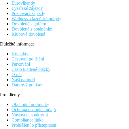
Dvoulůžkový pokoj, výhled bazén:
výhled bazén.
Eurovíkendy
Dvoulůžkový pokoj, superior:
modernější vybavení.
Lyžařské zájezdy
Dvoulůžkový pokoj, superior, výhled bazén:
Poznávací zájezdy
modernější vybavení, výhled bazén.
Wellness a lázeňské pobyty
Rodinný pokoj:
manželská postel a sofa.
Dovolená s golfem
Rodinný pokoj deluxe:
oddělená obývací část,
Dovolená s potápěním
minilednička, manželská postel, sofa, dvě jednolůžka, dva
Klubová dovolená
balkony.
Rodinný pokoj palace:
oddělená obývací část,
Důležité informace
minilednička, nejvyšší patro, manželská postel, sofa a dvě
jednolůžka, terasa.
Kontakty
Cestovní pojištění
Pláž
Parkování
Krásná písečná pláž cca 450 m od hotelu, lehátka a slunečníky
Často kladené otázky
na pláži za poplatek.
O nás
Naši partneři
Stravování
Dárkový poukaz
Snídaně formou bufetu, za příplatek polopenze plus (voda a víno
k večeři), za příplatek plná penze plus (voda a víno k obědu a
Pro klienty
večeři) a all inclusive.
Obchodní podmínky
Zábava
Ochrana osobních údajů
Animační programy.
Nastavení soukromí
Compliance linka
Děti
Prohlášení o přístupnosti
Dětský bazén, miniklub.