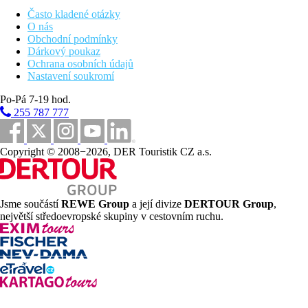
Pláž: Hotel Evenia Olympic Park se nachází cca 900 m
Často kladené otázky
od písčito-oblázkové zálivové pláže. V červenci a srpnu jezdí
O nás
zdarma na pláž několikrát denně hotelový autobus. Lehátka a
Obchodní podmínky
slunečníky na pláži
Dárkový poukaz
Ochrana osobních údajů
Stravování
Nastavení soukromí
Polopenze bufetovým způsobem nebo all inclusive
Po-Pá 7-19 hod.
255 787 777
Vzdálenosti
900 m
Copyright © 2008−2026, DER Touristik CZ a.s.
Vzdálenost k pláži
Pláž
Jsme součástí
REWE Group
a její divize
DERTOUR Group
,
největší středoevropské skupiny v cestovním ruchu.
Plážová dovolená
Bazény
Dětský bazén
Bazén s možností vyhřívání
Lehátka u bazénu