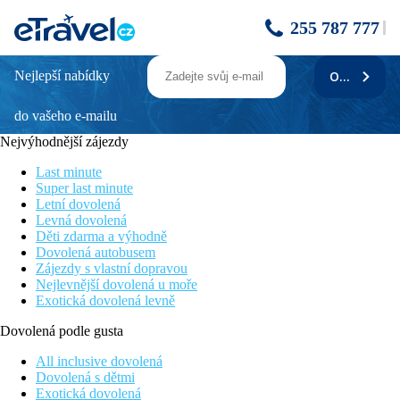
255 787 777
Nejlepší nabídky
ODEBÍRAT
GUITART CENTRAL PARK AQUA
RESORT - vlastní doprava
do vašeho e-mailu
Nejvýhodnější zájezdy
Cena zahrnuje
Last minute
7/10/11/14x ubytování v hotelu s polopenzí dle termínu, služby
Super last minute
delegáta.
Letní dovolená
Levná dovolená
Cena nezahrnuje
Děti zdarma a výhodně
Dovolená autobusem
Registrační poplatek ve výši 1 EUR/os./noc - max. 7
Zájezdy s vlastní dopravou
EUR/os./pobyt (od 16 let, splatný při příjezdu na recepci hotelu
Nejlevnější dovolená u moře
v hotovosti), dopravu.
Exotická dovolená levně
Stravování
Dovolená podle gusta
Polopenze formou bohatých švédských stolů (při večeři jsou v
All inclusive dovolená
ceně nealkoholické nápoje), plná penze nebo all inclusive za
Dovolená s dětmi
příplatek.
Exotická dovolená
All inclusive program zahrnuje: plnou penzi (snídaně, oběd,