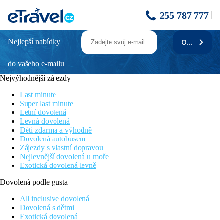
255 787 777
Nejlepší nabídky
ODEBÍRAT
H TOP ROYAL STAR - autobusem
do vašeho e-mailu
Cena zahrnuje
Nejvýhodnější zájezdy
7/14x ubytování v hotelu s polopenzí / plnou penzí / all inclusive
dle zvolené varianty, služby delegáta, obousměrnou
Last minute
autobusovou dopravu.
Super last minute
Letní dovolená
Cena nezahrnuje
Levná dovolená
Děti zdarma a výhodně
Registrační poplatek ve výši 1 EUR/os./noc - max. 7
Dovolená autobusem
EUR/os./pobyt (od 16 let, splatný při příjezdu na recepci hotelu
Zájezdy s vlastní dopravou
v hotovosti).
Nejlevnější dovolená u moře
Exotická dovolená levně
Stravování
Dovolená podle gusta
Polopenze formou švédských stolů (snídaně včetně teplých a
studených nápojů, večeře bez nápojů), možnost dokoupení plné
All inclusive dovolená
penze nebo all inclusive (snídaně, obědy a večeře formou
Dovolená s dětmi
švédských stolů, alkoholické a nealkoholické nápoje místní
Exotická dovolená