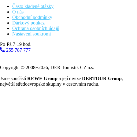
večeře formou bufetových stolů
Často kladené otázky
O nás
Vzdálenosti
Obchodní podmínky
Dárkový poukaz
300 m
Ochrana osobních údajů
Vzdálenost k pláži
Nastavení soukromí
0 m
Po-Pá 7-19 hod.
Restaurace
255 787 777
33 km
Vzdálenost od nejbližšího letiště
Copyright © 2008−2026, DER Touristik CZ a.s.
17 km
Jsme součástí
REWE Group
a její divize
DERTOUR Group
,
Golfové hřiště
největší středoevropské skupiny v cestovním ruchu.
100 m
Centrum města
Pláž
Plážová dovolená
Bazény