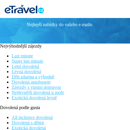
Nejlepší nabídky do vašeho e-mailu
MARIA DEL MAR
Poloha
Nejvýhodnější zájezdy
Hotel Maria del Mar Lloret De Mar se nachází nedaleko jedné z h
nepostrádá i klidnější zázemí dané vhodnou dispozicí i vybaven
Last minute
Super last minute
Vybavení
Letní dovolená
Levná dovolená
Součástí hotelu Maria del Mar Lloret De Mar je velmi pěkně řeše
Děti zdarma a výhodně
bar a kavárna u bazénu, výtah, TV místnost a salonek
Dovolená autobusem
Zájezdy s vlastní dopravou
Ubytování
Nejlevnější dovolená u moře
Exotická dovolená levně
Dvoulůžkové pokoje s možností až 2 přistýlek: s vlastním sociální
Dovolená podle gusta
Jednolůžkové pokoje - SPR+WC, TV, telefon, klimatizace, trezor
All inclusive dovolená
Dvoulůžkové pokoje s možností dvou přistýlek - SPR+WC, TV, tele
Dovolená s dětmi
zařízení, balkon; 3. lůžko zpravidla formou pevného lůžka .
Exotická dovolená