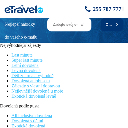
255 787 777
Nejlepší nabídky
ODEBÍRAT
AQUA HOTEL AQUAMARINA & SPA -
autobusová doprava
do vašeho e-mailu
Nejvýhodnější zájezdy
Cena zahrnuje
Last minute
7/14x ubytování v hotelu s polopenzí dle termínu, služby
Super last minute
delegáta, obousměrnou autobusovou dopravu.
Letní dovolená
Levná dovolená
Cena nezahrnuje
Děti zdarma a výhodně
Dovolená autobusem
Registrační poplatek ve výši 1 EUR/os./noc - max. 7
Zájezdy s vlastní dopravou
EUR/os./pobyt (od 16 let, splatný při příjezdu na recepci hotelu
Nejlevnější dovolená u moře
v hotovosti), cestovní pojištění.
Exotická dovolená levně
Stravování
Dovolená podle gusta
Polopenze formou bufetu (snídaně včetně teplých a studených
All inclusive dovolená
nápojů, večeře bez nápojů), plná penze za příplatek.
Dovolená s dětmi
Příplatky
Exotická dovolená