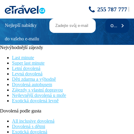
255 787 777
Nejlepší nabídky
ODEBÍRAT
H TOP ROYAL SUN - vlastní doprava
do vašeho e-mailu
Cena zahrnuje
Nejvýhodnější zájezdy
7/14x ubytování v hotelu s polopenzí / plnou penzí / all
inclusive dle zvolené varianty, služby delegáta.
Last minute
Super last minute
Cena nezahrnuje
Letní dovolená
Levná dovolená
Registrační poplatek ve výši 2 EUR/os./noc - max.
Děti zdarma a výhodně
14 EUR/os./pobyt (platba na místě v hotovosti, děti do 16 let
Dovolená autobusem
zdarma), cestovní pojištění, dopravu.
Zájezdy s vlastní dopravou
Nejlevnější dovolená u moře
Stravování
Exotická dovolená levně
Polopenze formou švédských stolů (snídaně včetně teplých a
Dovolená podle gusta
studených nápojů, večeře bez nápojů), možnost dokoupení plné
penze nebo all inclusive (snídaně, obědy a večeře formou
All inclusive dovolená
švédských stolů, alkoholické a nealkoholické nápoje místní
Dovolená s dětmi
výroby 10:00 - 23:00 hod., svačinky), možnost čerpání
Exotická dovolená