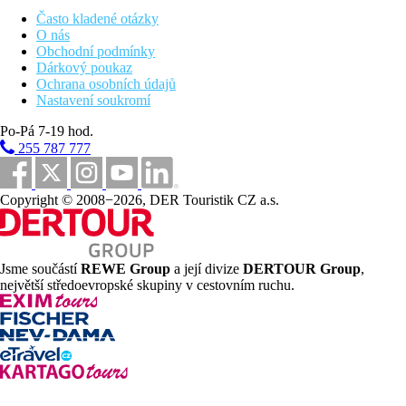
Často kladené otázky
Pláž
O nás
Obchodní podmínky
Dárkový poukaz
Hotel přímo u pláže
Ochrana osobních údajů
Plážová dovolená
Nastavení soukromí
Bazény
Po-Pá 7-19 hod.
255 787 777
Dětský bazén
Lehátka u bazénu
Slunečníky u bazénu
Copyright © 2008−2026, DER Touristik CZ a.s.
Fotogalerie
Jsme součástí
REWE Group
a její divize
DERTOUR Group
,
největší středoevropské skupiny v cestovním ruchu.