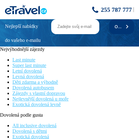
255 787 777
Nejlepší nabídky
ODEBÍRAT
RIVIERA
do vašeho e-mailu
Poloha
Nejvýhodnější zájezdy
Pěkný hotel Riviera s příjemnou rodinnou atmosférou a
vstřícným personálem leží jen pár metrů od pláže přímo na
Last minute
hlavní pobřežní promenádě. V blízkosti hotelu je velké množství
Super last minute
zábavy a sportovního vyžití. Doporučujeme párům všech
Letní dovolená
věkových kategorií i rodinám s dětmi
Levná dovolená
Děti zdarma a výhodně
Popis hotelu
Dovolená autobusem
Zájezdy s vlastní dopravou
V hotelu je hostům k dispozici recepce, bufetová restaurace,
Nejlevnější dovolená u moře
kavárna s posezením na promenádě, bar, bar u bazénu, bazén
Exotická dovolená levně
pro dospělé a dětský bazén, animační programy, vlastní malé
SPA (vířivka, sauna, fitness), WiFi připojení ve společných
Dovolená podle gusta
prostorách
All inclusive dovolená
Popis pokoje
Dovolená s dětmi
Exotická dovolená