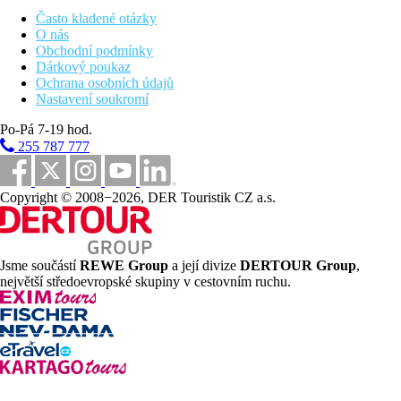
35 km
Často kladené otázky
Vzdálenost od nejbližšího letiště
O nás
Obchodní podmínky
50 min
Dárkový poukaz
Doba transferu z letiště do hotelu
Ochrana osobních údajů
Nastavení soukromí
150 m
Centrum města
Po-Pá 7-19 hod.
255 787 777
Pláž
Copyright © 2008−2026, DER Touristik CZ a.s.
Plážová dovolená
Bazény
Jsme součástí
REWE Group
a její divize
DERTOUR Group
,
Dětský bazén
největší středoevropské skupiny v cestovním ruchu.
Lehátka u bazénu
Fotogalerie