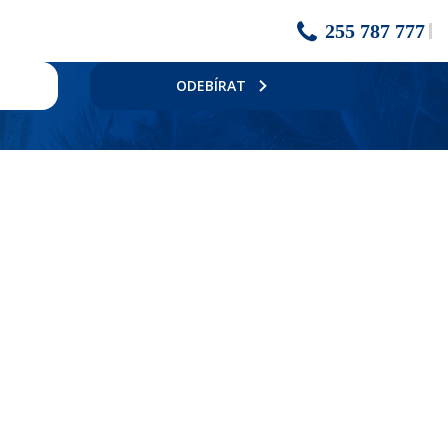
255 787 777
ODEBÍRAT
vu.
lusive za příplatek.
./noc), all inclusive dítě do 12 let 320 Kč/noc (v období