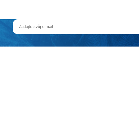
ivedle zvolené varianty, služby delegáta.
t (osoba od 16 let, splatný při příjezdu v recepci v hotovosti), dopra
ných nápojů, nápoje při večeři nejsou v ceně), plná penze nebo all inc
noc), all inclusive 740 Kč/os./noc (v období 3.7.-29.8.2026 - 860 Kč/os