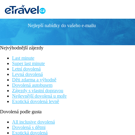
Nejlepší nabídky do vašeho e-mailu
DON JUAN TOSSA - vlastní doprava
Cena zahrnuje
Nejvýhodnější zájezdy
7/14x ubytování v hotelu s polopenzí
,
plnou penzí nabo all inclus
Last minute
Cena nezahrnuje
Super last minute
Letní dovolená
Registrační poplatek ve výši 1 EUR/os./noc - max. 7 EUR/os./poby
Levná dovolená
Děti zdarma a výhodně
Stravování
Dovolená autobusem
Zájezdy s vlastní dopravou
Polopenze formou švédských stolů (snídaně včetně teplých a stude
Nejlevnější dovolená u moře
Exotická dovolená levně
Příplatky
Dovolená podle gusta
Plná penze 220 Kč/os./noc (v období 3.7.-29.8.2026 - 290 Kč/os./
3.7.-29.8.2026 - 380 Kč/noc).
All inclusive dovolená
Dovolená s dětmi
Vlastní doprava
Exotická dovolená