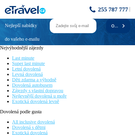
255 787 777
Nejlepší nabídky
ODEBÍRAT
GHT NEPTUNO TOSSA & VENUS SPA -
letecky
do vašeho e-mailu
Nejvýhodnější zájezdy
Cena zahrnuje
Last minute
7/14x ubytování v hotelu s polopenzí
,
služby
Super last minute
delegáta, obousměrnou leteckou dopravu vč. tax, transfer z
Letní dovolená
letiště do hotelu a zpět.
Levná dovolená
Děti zdarma a výhodně
Cena nezahrnuje
Dovolená autobusem
Zájezdy s vlastní dopravou
Registrační poplatek ve výši 0,50 EUR/os./noc - max.
Nejlevnější dovolená u moře
3,50 EUR/os./pobyt (osoba od 16 let, splatný při příjezdu v
Exotická dovolená levně
recepci v hotovosti).
Dovolená podle gusta
Stravování
All inclusive dovolená
Polopenze formou švédských stolů (snídaně včetně teplých a
Dovolená s dětmi
studených nápojů, nápoje při večeři nejsou v ceně), plná penze
Exotická dovolená
za příplatek je možná pouze v období 11.7.-22.8.2026.