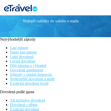
Nejlepší nabídky do vašeho e-mailu
TOSSA BEACH CENTER
Poloha
Hotely Tossa Beach a Tossa Center se nachází cca 200 metrů od p
Nejvýhodnější zájezdy
Popis hotelu
Last minute
Prostorná klimatizovaná restaurace, recepce s počítačem a možnos
Super last minute
Letní dovolená
Popis pokoje
Levná dovolená
Pokoje s možností 2 přistýlek mají vlastní koupelna + WC, balkon,
Děti zdarma a výhodně
Dovolená autobusem
Další popis vybavení a umístění pokojů, najdete v oficiálním pop
Zájezdy s vlastní dopravou
Nejlevnější dovolená u moře
Sport a zábava
Exotická dovolená levně
Hotel nabízí denní i noční zábavu, speciální programy pro děti –
Dovolená podle gusta
Stravování
All Inclusive - snídaně, oběd a večeře formou bufetu
All inclusive dovolená
Dovolená s dětmi
Vzdálenosti
Exotická dovolená