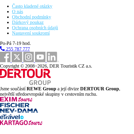
bar u bazénu
Wi-Fi
Často kladené otázky
směnárna
O nás
prádelna (za poplatek)
Obchodní podmínky
čistírna (za poplatek)
Dárkový poukaz
půjčovna aut a kol
Ochrana osobních údajů
konferenční místnost
Nastavení soukromí
spa centrum
Po-Pá 7-19 hod.
dětský bazén s skluzavkami
vnitřní bazén
255 787 777
venkovní bazén (slunečníky a lehátka zdarma)
Popis pláže
Copyright © 2008−2026, DER Touristik CZ a.s.
písčitá
slunečníky a lehátka za poplatek
Sportovní aktivity zdarma
Jsme součástí
REWE Group
a její divize
DERTOUR Group
,
denní a večerní animační programy
největší středoevropské skupiny v cestovním ruchu.
aquagym
posilovna
volejbal
vířivka
Sportovní aktivity za příplatek
kulečník
vodní sporty na pláži