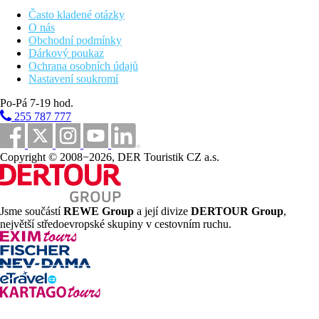
Centrum města
Často kladené otázky
O nás
Pláž
Obchodní podmínky
Dárkový poukaz
Ochrana osobních údajů
Plážová dovolená
Nastavení soukromí
Bazény
Po-Pá 7-19 hod.
255 787 777
Dětský bazén
Lehátka u bazénu
Slunečníky u bazénu
Copyright © 2008−2026, DER Touristik CZ a.s.
Fotogalerie
Jsme součástí
REWE Group
a její divize
DERTOUR Group
,
největší středoevropské skupiny v cestovním ruchu.