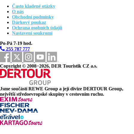
76 km
Vzdálenost od nejbližšího letiště
Často kladené otázky
O nás
120 min
Obchodní podmínky
Doba transferu z letiště do hotelu
Dárkový poukaz
Ochrana osobních údajů
31 km
Nastavení soukromí
Centrum města
Po-Pá 7-19 hod.
Pláž
255 787 777
Hotel přímo u pláže
Copyright © 2008−2026, DER Touristik CZ a.s.
Plážová dovolená
Bazény
Jsme součástí
REWE Group
a její divize
DERTOUR Group
,
Dětský bazén
největší středoevropské skupiny v cestovním ruchu.
Fotogalerie