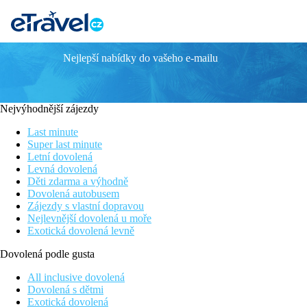
Nejlepší nabídky do vašeho e-mailu
Bangkok - Ko Lanta (PHUKET OCEAN
Bangkok - Phuket - Ko Lanta (Thajsko)
Ruch i klid jižního Thajska.
Nejvýhodnější zájezdy
Bangkok Palace Hotel ****, Bangkok
Last minute
Super last minute
příjemný a osvědčený hotel leží v centru Bangkoku ve čtvrti Pra
Letní dovolená
Levná dovolená
Popis
Děti zdarma a výhodně
Dovolená autobusem
Popis
Zájezdy s vlastní dopravou
Nejlevnější dovolená u moře
příjemný a osvědčený hotel leží v centru Bangkoku ve čtv
Exotická dovolená levně
Vybavení
Dovolená podle gusta
restaurace (nonstop) s thajskou i mezinárodní kuchyní, peká
All inclusive dovolená
Dovolená s dětmi
Zábava a sport
Exotická dovolená