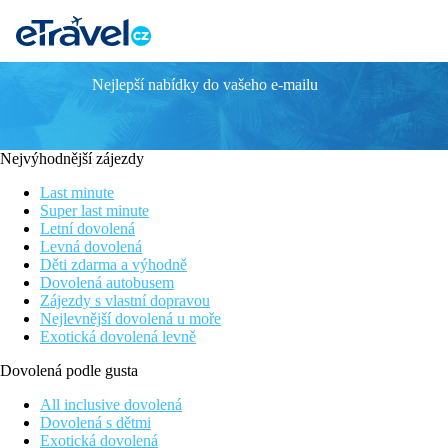
Nejlepší nabídky do vašeho e-mailu
Bangkok - Ko Samui - Chaweng (BAN
Bangkok - Ko Samui (Thajsko)
Více informací o oblasti
Ko Samui
Nejvýhodnější zájezdy
Více informací o oblasti
Bangkok
Last minute
Popis
Super last minute
Letní dovolená
Program
Levná dovolená
Děti zdarma a výhodně
1: ODLET Z PRAHY DO BANGKOKU
Dovolená autobusem
Zájezdy s vlastní dopravou
2: PŘÍLET DO BANGKOKU
Nejlevnější dovolená u moře
Přílet do Bangkoku. Transfer do hotelu, ubytování.
Exotická dovolená levně
3: BANGKOK
Dovolená podle gusta
Snídaně. Celodenní fakultativní prohlídka města. Navštívíte ch
prohlédnete královský palác, projedete se lodí po kanálech řeky
All inclusive dovolená
Dovolená s dětmi
4: BANGKOK – KO SAMUI
Exotická dovolená