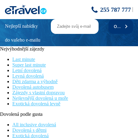
255 787 777
Nejlepší nabídky
ODEBÍRAT
BANGKOK PALACE HOTEL + TUI
BLUE KHAOLAK
do vašeho e-mailu
Nejvýhodnější zájezdy
Bangkok - Khao Lak (Thajsko)
Více informací o oblasti
Khao Lak
Last minute
Více informací o oblasti
Bangkok
Super last minute
Letní dovolená
Popis
Levná dovolená
Děti zdarma a výhodně
Program
Dovolená autobusem
Zájezdy s vlastní dopravou
1: ODLET Z PRAHY DO BANGKOKU
Nejlevnější dovolená u moře
2: PŘÍLET DO BANGKOKU
Exotická dovolená levně
Přílet do Bangkoku. Transfer do hotelu, ubytování.
Dovolená podle gusta
3: BANGKOK
All inclusive dovolená
Snídaně. Celodenní fakultativní prohlídka města. Navštívíte
Dovolená s dětmi
chrám Wat Traimit se sochou zlatého Buddhy z 5,5 t ryzího zlata
Exotická dovolená
a chrámový komplex Wat Po se sochou ležícího Buddhy.