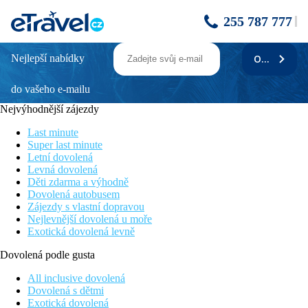
255 787 777
Nejlepší nabídky
ODEBÍRAT
Bangkok - Phi Phi (PHUKET OCEAN
RESORT + BANGKOK PALACE HOTEL
do vašeho e-mailu
+ PHI PHI BAY VIEW RESORT)
Nejvýhodnější zájezdy
Bangkok - Phi Phi - Phuket (Thajsko)
Last minute
Dva kouzelné ostrovy.
Super last minute
Letní dovolená
Bangkok Palace Hotel ****, Bangkok
Levná dovolená
Děti zdarma a výhodně
příjemný a osvědčený hotel leží v centru Bangkoku ve čtvrti
Dovolená autobusem
Pratu Nam v pěší dostupnosti (cca 50 m) metra – zastávka
Zájezdy s vlastní dopravou
Makkasan. Hotel nabízí 660 pokojů. V základní nabídce jsou
Nejlevnější dovolená u moře
pokoje superior.
Exotická dovolená levně
Popis
Dovolená podle gusta
Popis
All inclusive dovolená
Dovolená s dětmi
příjemný a osvědčený hotel leží v centru Bangkoku ve
Exotická dovolená