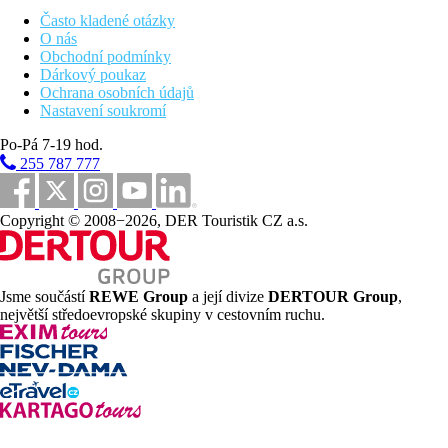
Často kladené otázky
Vybavení pokojů
O nás
Obchodní podmínky
nastavitelná klimatizace, koupelna s WC, minibar, TV,
Dárkový poukaz
telefon
Ochrana osobních údajů
Nastavení soukromí
Na pokoji max. 3 osoby. 2 děti do 12 let jsou možné v pokoji
deluxe s přistýlkou za příplatek. 3 děti jsou možné v pokoji s
Po-Pá 7-19 hod.
propojenými dveřmi.
255 787 777
Pláž
Copyright © 2008−2026, DER Touristik CZ a.s.
Plážová dovolená
Bazény
Jsme součástí
REWE Group
a její divize
DERTOUR Group
,
největší středoevropské skupiny v cestovním ruchu.
Dětský bazén
Fotogalerie