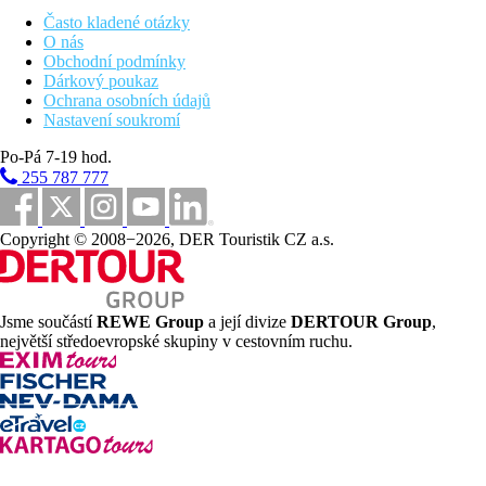
restauraci
Často kladené otázky
O nás
Vybavení pokojů
Obchodní podmínky
Dárkový poukaz
nastavitelná klimatizace, koupelna s WC, minibar, TV,
Ochrana osobních údajů
telefon
Nastavení soukromí
Na pokoji max. 3 osoby. 2 děti do 12 let jsou možné v pokoji
Po-Pá 7-19 hod.
deluxe s přistýlkou za příplatek. 3 děti jsou možné v pokoji s
255 787 777
propojenými dveřmi.
Pláž
Copyright © 2008−2026, DER Touristik CZ a.s.
Plážová dovolená
Fotogalerie
Jsme součástí
REWE Group
a její divize
DERTOUR Group
,
největší středoevropské skupiny v cestovním ruchu.