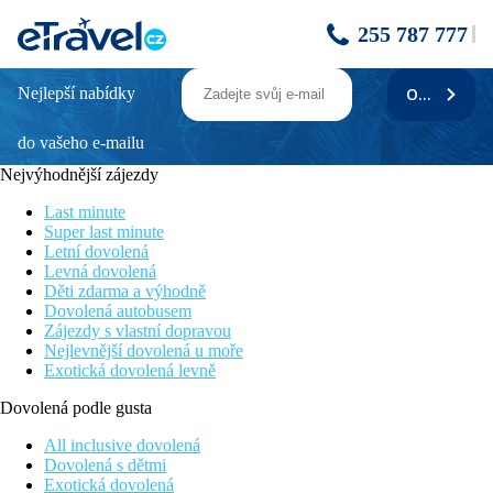
255 787 777
Nejlepší nabídky
ODEBÍRAT
JW MARRIOTT KHAO LAK RESORT &
SPA
do vašeho e-mailu
Nejvýhodnější zájezdy
Poloha
Klidná poloha v letovisku Khao Lak, cca 90 minut jízdy z letiště
Last minute
na ostrově Phuket. Menší restaurace a obchody ve vzdálenosti
Super last minute
cca 500 metrů od hotelu.
Letní dovolená
Levná dovolená
Vybavení
Děti zdarma a výhodně
Vstupní hala s recepcí, 5 restaurací (mezinárodní bufetová, a la
Dovolená autobusem
carte restaurace - středomořská, italská, thajská, japonská), 4
Zájezdy s vlastní dopravou
bary (lobby bar, 2 bary u bazénu, bar na pláži), bazén, business
Nejlevnější dovolená u moře
centrum
Exotická dovolená levně
Pokoje
Dovolená podle gusta
Dvoulůžkový pokoj, Deluxe, Výhled bazén
: koupelna/WC
All inclusive dovolená
(vysoušeč vlasů), klimatizace, TV/sat., trezor, telefon, žehlička a
Dovolená s dětmi
žehlící prkno, minibar za poplatek, župan, pantofle, set na
Exotická dovolená
přípravu kávy a čaje, balkon nebo terasa