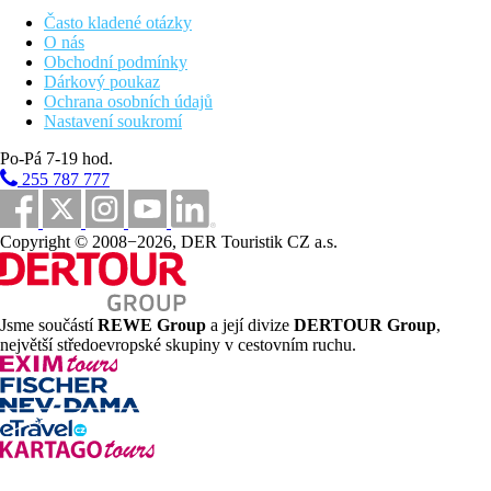
Často kladené otázky
O nás
Obchodní podmínky
Dárkový poukaz
Ochrana osobních údajů
Nastavení soukromí
Po-Pá 7-19 hod.
255 787 777
Copyright © 2008−2026, DER Touristik CZ a.s.
Jsme součástí
REWE Group
a její divize
DERTOUR Group
,
největší středoevropské skupiny v cestovním ruchu.