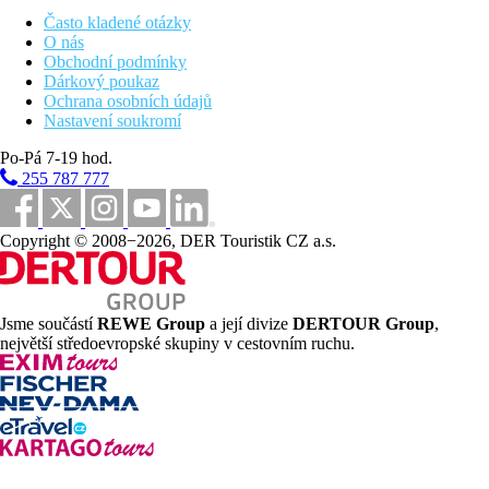
Často kladené otázky
O nás
Obchodní podmínky
Dárkový poukaz
Ochrana osobních údajů
Nastavení soukromí
Po-Pá 7-19 hod.
255 787 777
Copyright © 2008−2026, DER Touristik CZ a.s.
Jsme součástí
REWE Group
a její divize
DERTOUR Group
,
největší středoevropské skupiny v cestovním ruchu.