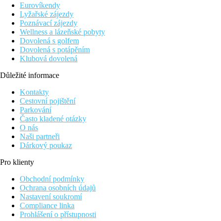
a chrámový komplex Wat Po se sochou ležícího Buddhy.
Eurovíkendy
Odpoledne si prohlédnete královský palác, projedete se lodí po
Lyžařské zájezdy
kanálech řeky Chao Phraya a navštívíte manufakturu drahých
Poznávací zájezdy
kamenů a zlata. (orientační cena 1.900 THB/os.)
Wellness a lázeňské pobyty
Dovolená s golfem
4: BANGKOK – PHUKET
Dovolená s potápěním
Snídaně, transfer na letiště v Bangkoku, 90-ti minutový let na
Klubová dovolená
ostrov Phuket. Transfer do Vašeho hotelu, ubytování.
Důležité informace
5 - 8: PHUKET
Snídaně. Volný program. Ostrov Phuket nabízí nepřeberné
Kontakty
množství aktivit od sportovního vyžití na pláži až po zajímavé
Cestovní pojištění
výlety.
Parkování
Často kladené otázky
9: PHUKET – KO SAMUI
O nás
Snídaně, transfer na letiště Phuket, odlet na ostrov Ko Samui,
Naši partneři
transfer do hotelu, ubytování.
Dárkový poukaz
10 - 13: KO SAMUI
Pro klienty
Snídaně. Volný program. Ko Samui - idylický ostrov
kokosových palem, patří mezi nejoblíbenější pobytové místo v
Obchodní podmínky
Thajsku.
Ochrana osobních údajů
Nastavení soukromí
14: KO SAMUI – BANGKOK – PRAHA
Compliance linka
Snídaně. Transfer na letiště, odlet do Bangkoku a následně do
Prohlášení o přístupnosti
Prahy.