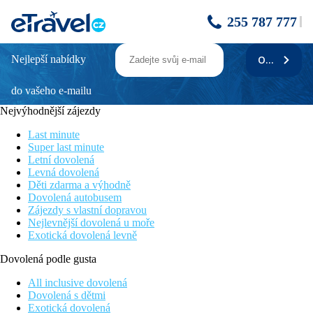
255 787 777
Nejlepší nabídky
ODEBÍRAT
KATATHANI RESORT + BANGKOK
PALACE HOTEL + PAVILION SAMUI
do vašeho e-mailu
VILLAS & RESORT
Nejvýhodnější zájezdy
Bangkok - Phuket - Ko Samui (Thajsko)
Last minute
Kouzlo jižního Thajska.
Super last minute
Letní dovolená
Popis
Levná dovolená
Děti zdarma a výhodně
Program
Dovolená autobusem
Zájezdy s vlastní dopravou
1: ODLET Z PRAHY DO BANGKOKU
Nejlevnější dovolená u moře
Exotická dovolená levně
2: PŘÍLET DO BANGKOKU
Přílet do Bangkoku. Transfer do hotelu, ubytování.
Dovolená podle gusta
3: BANGKOK
All inclusive dovolená
Snídaně. Celodenní fakultativní prohlídka města. Navštívíte
Dovolená s dětmi
chrám Wat Traimit se sochou zlatého Buddhy z 5,5 t ryzího zlata
Exotická dovolená