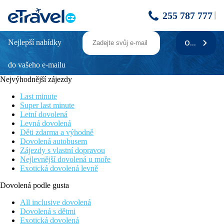
255 787 777
Nejlepší nabídky
ODEBÍRAT
PHUKET GRACELAND RESORT & SPA
do vašeho e-mailu
Informace o hotelu
Nejvýhodnější zájezdy
Moderně a vkusně zařízený resort je ideálním útočištěm pro
odpočinkovou dovolenou. Phuket Graceland Resort & Spa se
Last minute
svou vynikající polohou na pláži Patong s výhledem na
Super last minute
Andamanské moře je výbornou volbou pro vaši dovolenou.
Letní dovolená
Levná dovolená
Vzdálenost
Děti zdarma a výhodně
pláž: 50 m
Dovolená autobusem
letiště: 40 km
Zájezdy s vlastní dopravou
centrum (Patong): 500 m
Nejlevnější dovolená u moře
nákupní možnosti: 100 m
Exotická dovolená levně
Popis pokoje
Dovolená podle gusta
Dvoulůžkový pokoj, Deluxe:
koupelna/WC (vysoušeč vlasů)
All inclusive dovolená
klimatizace
Dovolená s dětmi
TV/sat.
Exotická dovolená