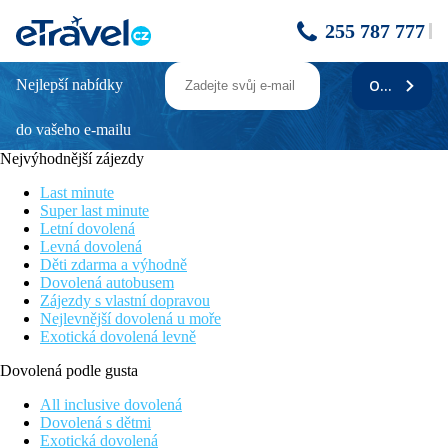
255 787 777
Nejlepší nabídky
ODEBÍRAT
BARCELÓ COCONUT ISLAND
PHUKET
do vašeho e-mailu
Nejvýhodnější zájezdy
Poloha
Last minute
• přibližně 7.5 km od centra Phuket
Super last minute
Letní dovolená
• přímo u pláže
Levná dovolená
Děti zdarma a výhodně
• doba jízdy z letiště přibližně 30 min.
Dovolená autobusem
Pláž
Zájezdy s vlastní dopravou
Nejlevnější dovolená u moře
• přímo u pláže
Exotická dovolená levně
• soukromý
Dovolená podle gusta
• lehátka v ceně
All inclusive dovolená
Dovolená s dětmi
• plošina na koupání
Exotická dovolená