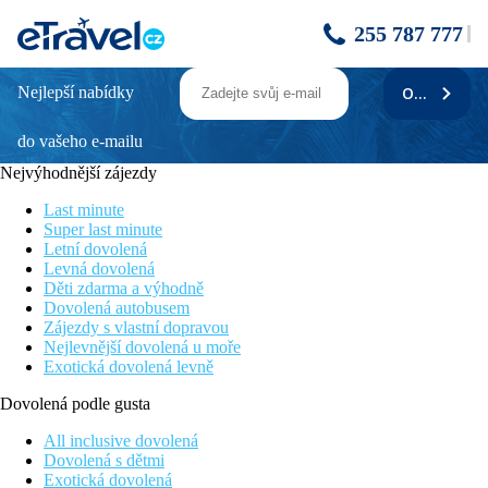
255 787 777
Nejlepší nabídky
ODEBÍRAT
Cape Sienna Phuket Gourmet Hotel and
Villas
do vašeho e-mailu
Nejvýhodnější zájezdy
Krásné výhledy na moře
Pokoje se soukromou vířivkou
Last minute
Fitness zázemí
Super last minute
Wellness a SPA
Letní dovolená
Levná dovolená
Poloha
Děti zdarma a výhodně
Hotel Cape Sienna Phuket Gourmet Hotel & Villas se nachází
Dovolená autobusem
na západním pobřeží ostrova Phuket, konkrétně v oblasti
Zájezdy s vlastní dopravou
Kamala Beach. Hotel stojí na hlavním mysu s výhledem směrem
Nejlevnější dovolená u moře
na moře, což zajišťuje panoramatický výhled na záliv Kamala.
Exotická dovolená levně
Letiště Phuket je vzdáleno 30 km od hotelu
Dovolená podle gusta
Popis hotelu
Při příjezdu na hotel budete přivítáni příjemnou obsluhou
All inclusive dovolená
recepce, která vám bude k dispozici po celý Váš pobyt. Součástí
Dovolená s dětmi
hotelu je restaurace s chutnými jídly a bar s alko a nealko nápoji.
Exotická dovolená