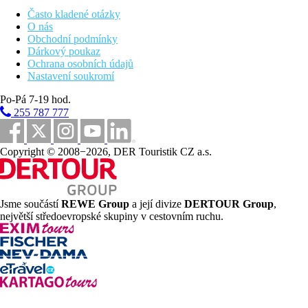
Vzdálenosti
Často kladené otázky
O nás
30 km
Obchodní podmínky
Vzdálenost od nejbližšího letiště
Dárkový poukaz
Ochrana osobních údajů
Pláž
Nastavení soukromí
Po-Pá 7-19 hod.
Plážová dovolená
255 787 777
Bazény
Copyright © 2008−2026, DER Touristik CZ a.s.
Lehátka a slunečníky u bazénu zdarma
Bar u bazénu
Fotogalerie
Jsme součástí
REWE Group
a její divize
DERTOUR Group
,
největší středoevropské skupiny v cestovním ruchu.