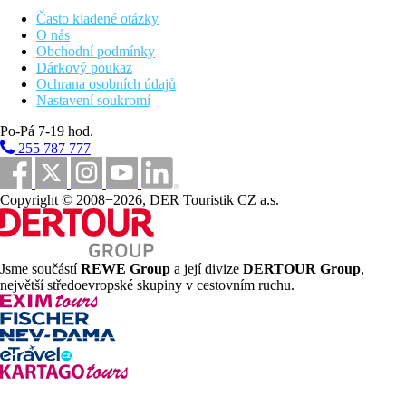
Často kladené otázky
46 km
O nás
Vzdálenost od nejbližšího letiště
Obchodní podmínky
Dárkový poukaz
Pláž
Ochrana osobních údajů
Nastavení soukromí
Hotel přímo u pláže
Po-Pá 7-19 hod.
255 787 777
Fotogalerie
Copyright © 2008−2026, DER Touristik CZ a.s.
Jsme součástí
REWE Group
a její divize
DERTOUR Group
,
největší středoevropské skupiny v cestovním ruchu.