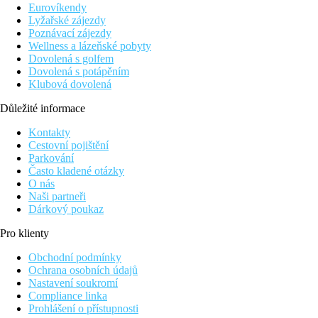
Eurovíkendy
Pokoje
Lyžařské zájezdy
Poznávací zájezdy
Dvoulůžkový pokoj Deluxe, S terasou v přízemí:
Wellness a lázeňské pobyty
koupelna/WC (vysoušeč vlasů), klimatizace, minibar za
Dovolená s golfem
poplatek, TV/sat., telefon, set na přípravu kávy a čaje, trezor,
Dovolená s potápěním
žehlička, žehlící prkno, župan, pantofle, lednička, terasa. Pokoje
Klubová dovolená
umístěny v přízemí v křídle Beach.
Důležité informace
Ostatní typy pokojů
(pokud není uvedeno jinak, mají pokoje
výše uvedené vybavení)
Kontakty
Cestovní pojištění
Dvoulůžkový pokoj, Deluxe
: balkon. Pokoje umístěny v
Parkování
prvním až třetím patře v křídle Beach.
Často kladené otázky
Dvoulůžkový pokoj, Deluxe, Grand
: prostornějí,
O nás
balkon, výhled do vnitrozemí. Pokoje umístěny v prvním
Naši partneři
a druhém patře v křídle Grand.
Dárkový poukaz
Dvoulůžkový pokoj, Deluxe, Grand, Výhled na bazén:
prostornější, balkon nebo terasa, výhled na bazén. Pokoje
Pro klienty
umístěny v přízemí až ve třetím patře v křídle Grand.
Suita, Junior
: prostornější, balkon nebo terasa, výhled do
Obchodní podmínky
vnitrozemí nebo na bazén (nelze vyžádat). Pokoje
Ochrana osobních údajů
umístěny v přízemí až ve třetím patře v křídle Grand.
Nastavení soukromí
Compliance linka
Stravování
Prohlášení o přístupnosti