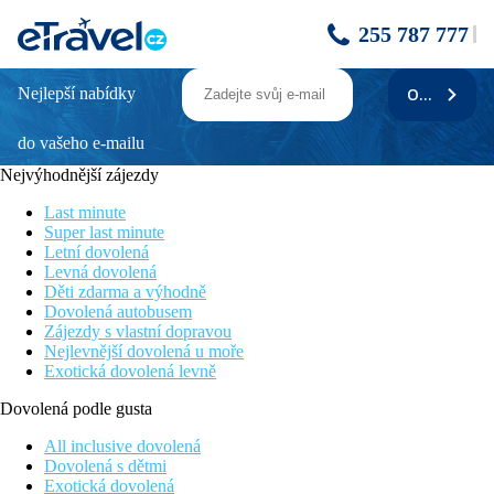
255 787 777
Nejlepší nabídky
ODEBÍRAT
Kamala Beach Resort (a Sunprime Resort)
do vašeho e-mailu
Resort pouze pro dospělé
Klidné prostředí u písečné pláže
Nejvýhodnější zájezdy
V dosahu restaurací a obchodů
Široká nabídka masáží a procedur
Last minute
WiFi zdarma v areálu hotelu
Super last minute
Letní dovolená
Poloha
Levná dovolená
Děti zdarma a výhodně
Klidná poloha v západní části ostrova. Vesnice Kamala cca 10
Dovolená autobusem
minut chůze. Rušný Patong Beach s množstvím obchodů,
Zájezdy s vlastní dopravou
restaurací a barů cca 20 minut jízdy. Letiště Phuket vzdáleno 27
Nejlevnější dovolená u moře
km od hotelu.
Exotická dovolená levně
Vybavení
Dovolená podle gusta
Vstupní hala s recepcí, konferenční místnost, restaurace s
All inclusive dovolená
thajskou a evropskou kuchyní, 4 bary, 4 bazény, minimarket,
Dovolená s dětmi
bankomat, klinika, prádelna, směnárna.
Exotická dovolená