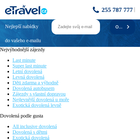
255 787 777
Nejlepší nabídky
ODEBÍRAT
M SOCIAL HOTEL PHUKET
do vašeho e-mailu
Poloha
Nejvýhodnější zájezdy
• přibližně 650 m od pláže
Last minute
• doba jízdy z letiště přibližně 45 min.
Super last minute
Letní dovolená
Pláž
Levná dovolená
Děti zdarma a výhodně
• přibližně 650 m od pláže Patong Beach
Dovolená autobusem
Zájezdy s vlastní dopravou
Bezbariérový přístup
Nejlevnější dovolená u moře
Exotická dovolená levně
• Hotel není vhodný pro osoby se zdravotním postižením
Dovolená podle gusta
Hotel
All inclusive dovolená
• recepce
Dovolená s dětmi
• výtah
Exotická dovolená
• bankomat v hotelu