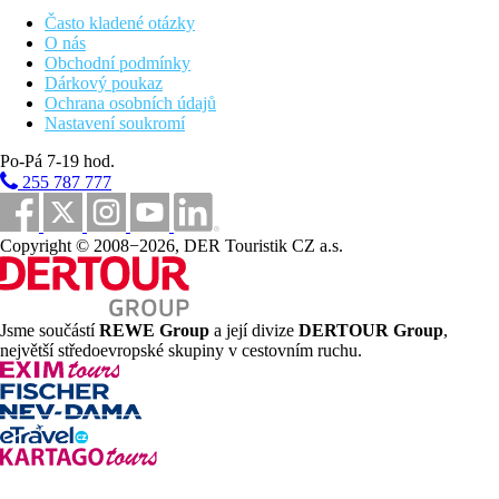
Vzdálenosti
Často kladené otázky
O nás
42 km
Obchodní podmínky
Vzdálenost od nejbližšího letiště
Dárkový poukaz
Ochrana osobních údajů
1 km
Nastavení soukromí
Vzdálenost k pláži
Po-Pá 7-19 hod.
Bazény
255 787 777
Lehátka a slunečníky u bazénu zdarma
Copyright © 2008−2026, DER Touristik CZ a.s.
Dětský bazén
Bar u bazénu
Fotogalerie
Jsme součástí
REWE Group
a její divize
DERTOUR Group
,
největší středoevropské skupiny v cestovním ruchu.