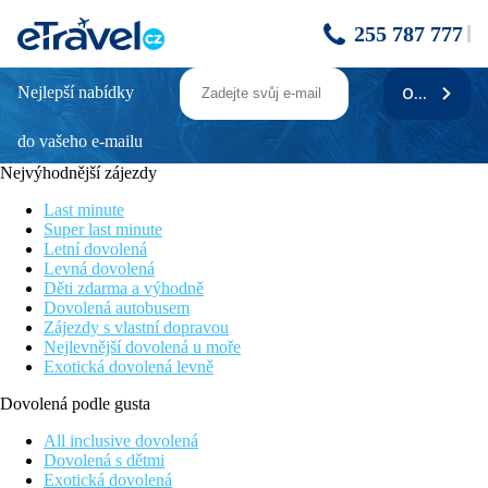
255 787 777
Nejlepší nabídky
ODEBÍRAT
Novotel Phuket Kata Avista Resort and Spa
do vašeho e-mailu
Novinka v nabídce
Vhodné pro páry i rodiny s dětmi
Nejvýhodnější zájezdy
Prostorné pokoje
WiFi na pokoji zdarma
Last minute
Písečná pláž 5 minut pěšky
Super last minute
Letní dovolená
Poloha
Levná dovolená
Na jihozápadním pobřeží ostrova Phuket. Světoznámá oblast
Děti zdarma a výhodně
Patong je vzdálena cca 10 km.
Dovolená autobusem
Zájezdy s vlastní dopravou
Vybavení
Nejlevnější dovolená u moře
Exotická dovolená levně
Vstupní hala s recepcí, restaurace, bar u bazénu, bazény, terasa s
lehátky, slunečníky a osuškami zdarma.
Dovolená podle gusta
Pokoje
All inclusive dovolená
Dovolená s dětmi
Dvoulůžkový pokoj, Superior, Výhled zahrada:
Exotická dovolená