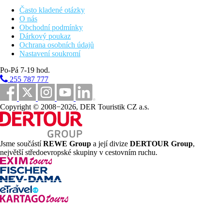
Často kladené otázky
Sportovní nabídka
O nás
Za poplatek:
fitness
Obchodní podmínky
Dárkový poukaz
Zábava
Ochrana osobních údajů
Občasné zábavné večery.
Nastavení soukromí
Děti
Po-Pá 7-19 hod.
Dětské hřiště, dětský bazén, dětský klub, herna pro děti.
255 787 777
Wellness
Copyright © 2008−2026, DER Touristik CZ a.s.
Za poplatek:
sauna, pára, nejrůznější masáže a procedury.
Internet
Zdarma:
WiFi na pokoji
Jsme součástí
REWE Group
a její divize
DERTOUR Group
,
největší středoevropské skupiny v cestovním ruchu.
Web
Phuket Resorts for Families | Novotel Phuket Kata Avista Resort
(novotelphuketresortkata.com)
Oficiální kategorie
4 hvězdičky
Poznámka