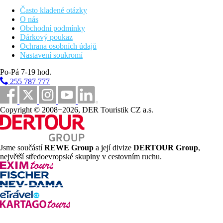
Vzdálenost od nejbližšího letiště
Často kladené otázky
Bazény
O nás
Obchodní podmínky
Dárkový poukaz
Lehátka a slunečníky u bazénu zdarma
Ochrana osobních údajů
Dětský bazén
Nastavení soukromí
Bar u bazénu
Po-Pá 7-19 hod.
Fotogalerie
255 787 777
Copyright © 2008−2026, DER Touristik CZ a.s.
Jsme součástí
REWE Group
a její divize
DERTOUR Group
,
největší středoevropské skupiny v cestovním ruchu.