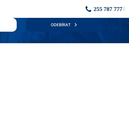
255 787 777
ODEBÍRAT
ar u bazénu a terasa s lehátky a slunečníky zdarma, osušky oproti
 trezor, set na přípravu kávy a čaje, výhled do okolí, balkon.