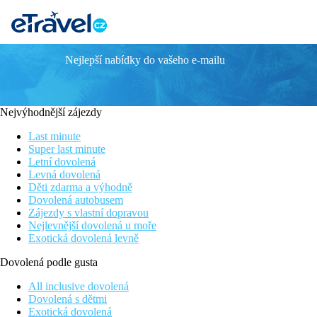
Nejlepší nabídky do vašeho e-mailu
db San Antonio Hotel & Spa
Velmi kvalitní služby a servis, vyhlášená kuchyně
Bohatý program all inclusive
Nejvýhodnější zájezdy
Ideální poloha u pláže a zároveň v centru střediska
Skvělý výchozí bod pro poznávání ostrova
Last minute
Super last minute
Poloha
Letní dovolená
Levná dovolená
V letovisku Qawra cca 15 km od hlavního města Valletta. Letišt
Děti zdarma a výhodně
Dovolená autobusem
Vybavení
Zájezdy s vlastní dopravou
Nejlevnější dovolená u moře
Vstupní hala s recepcí, výtahy, restaurace, 4 tematické restaura
Exotická dovolená levně
kauci.
Dovolená podle gusta
Pokoje
All inclusive dovolená
Standard Room (Inland View, Balcony) - Dvoulůžkový poko
Dovolená s dětmi
Exotická dovolená