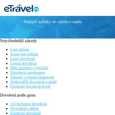
Nejlepší nabídky do vašeho e-mailu
Anelia Resort & Spa
Přímo na krásné písečné pláži
Atraktivní oblast Flic n Flac
Nejvýhodnější zájezdy
V okolí jsou obchůdky a restaurace
Moderní design
Last minute
Hotel vhodný k trávení aktivní dovolené
Super last minute
Letní dovolená
Poloha
Levná dovolená
Hotel se nachází v oblasti Flic en Flac. Centrum města je vzdál
Děti zdarma a výhodně
Letiště je vzdáleno cca 50 km
Dovolená autobusem
Zájezdy s vlastní dopravou
Vybavení
Nejlevnější dovolená u moře
141 pokojů, vstupní hala s recepcí, wifi zdarma, 3 restaurace, 2 b
Exotická dovolená levně
Pokoje
Dovolená podle gusta
Dvoulůžkový pokoj, Superior:
30 m2, komfortně zařízené poko
All inclusive dovolená
Dovolená s dětmi
Ostatní typy pokojů (pokud není uvedeno jinak, mají pokoj
Exotická dovolená