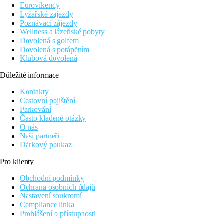
Eurovíkendy
Dvoulůžkový pokoj, Deluxe:
40 m2, moderní design
Lyžařské zájezdy
Poznávací zájezdy
Zábava
Wellness a lázeňské pobyty
2x týdně tématické večeře na pláži (v návaznosti na počasí)
Dovolená s golfem
Dovolená s potápěním
Stravování
Klubová dovolená
Polopenze
snídaně a večeře formou bufetu
Důležité informace
All inclusive
snídaně, obědy, večeře formou bufetu
Kontakty
odpolední snack (16:00 - 17:00)
Cestovní pojištění
vybrané alkoholické a nealkoholické nápoje (10:30 - 22:3
Parkování
Často kladené otázky
Pláž
O nás
Písečná pláž přímo u hotelu.
Naši partneři
Lehátka a slunečníky zdarma.
Dárkový poukaz
Sportovní nabídka
Pro klienty
Zdarma:
fitness, herna, tenisový kurt, plážový volejbal.
Za poplatek
:
jóga, vodní sporty na pláži, potápění.
Obchodní podmínky
Ochrana osobních údajů
Děti
Nastavení soukromí
Dětský bazén
Compliance linka
Prohlášení o přístupnosti
Web