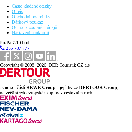
All Inclusive
Často kladené otázky
O nás
Snídaně, obědy a večeře formou bufetu
Obchodní podmínky
Možnost obědů a večeří v à la carte restauracích.
Dárkový poukaz
Odpolední snack (15.00–17.00 hod.)
Ochrana osobních údajů
Minibar (nealko, voda a pivo), doplňován denně.
Nastavení soukromí
Snack (10.30–15.00 hod.)
Alkoholické a nealkoholické nápoje místní i zahraniční
Po-Pá 7-19 hod.
výroby (09.00–02.00 hod.)
255 787 777
Možnost stravování v sousedním hotelu Sugar Beach
*****(nutná rezervace)
Green fee na golfovém hřišti Ile aux Cerfs
Copyright © 2008−2026, DER Touristik CZ a.s.
Pláž
Písečná pláž u hotelu
Jsme součástí
REWE Group
a její divize
DERTOUR Group
,
lehátka a slunečníky zdarma
největší středoevropské skupiny v cestovním ruchu.
Sportovní nabídka
Zdarma:
šnorchlování, kajak, paddleboard, plážový
volejbal, fitness, tenis (vybavení za poplatek) , venkovní
aktivity (jóga, vodní aerobic..), plážový fotbal.
Golf: Klienti ubytovaní v tomto hotelu mají zdarma green
fee na hřištích Ile aux Cerfs a Tamarina Golf Club
(rezervace nutná), hotelový shuttle bus zdarma. Lekce a