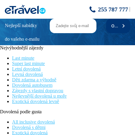
255 787 777
Nejlepší nabídky
ODEBÍRAT
La Pirogue Mauritius
do vašeho e-mailu
Hotel u pláže
Wi-fi zdarma
Nejvýhodnější zájezdy
Vhodné pro rodiny s dětmi
Sportovní zázemí
Last minute
Nádherné výhledy na horu Le Morne
Super last minute
Letní dovolená
Poloha
Levná dovolená
Děti zdarma a výhodně
Hotel s dlouholetou tradicí leží na západním pobřeží ve středisku
Dovolená autobusem
Flic en Flac. Nákupní centrum je vzdáleno 10 minut jízdy.
Zájezdy s vlastní dopravou
Nejlevnější dovolená u moře
Mezinárodní letiště Sir Seewoosagur Ramgoolam (MRU) je
Exotická dovolená levně
vzdáleno 50 km od hotelu
Dovolená podle gusta
Vybavení
All inclusive dovolená
Vstupní hala s recepcí, bufetová restaurace, 2 à la carte
Dovolená s dětmi
restaurace, několik barů, bazén, SPA, fitness, dětský klub, teen
Exotická dovolená