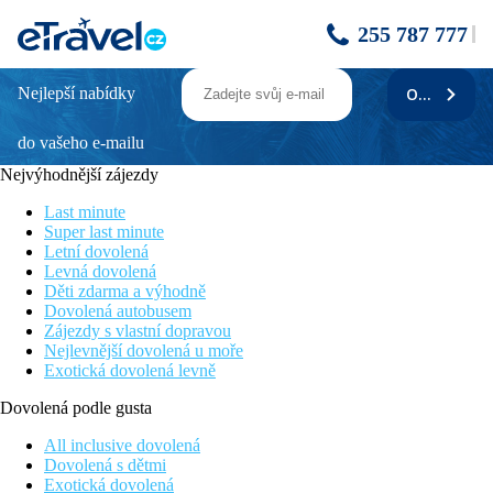
255 787 777
Nejlepší nabídky
ODEBÍRAT
Sands Suites Resort & Spa
do vašeho e-mailu
Široká nabídka sportovních a volnočasových aktivit
Klidný butikový hotel
Nejvýhodnější zájezdy
Nachází se na jedné z nejkrásnějších pláží, v oblasti Flic en Flac
Nabízí nádherný výhled na tyrkysovou lagunu zálivu Tamarin a
Last minute
majestátní horu Le Morne
Super last minute
Letní dovolená
Poloha
Levná dovolená
Tento butikový hotel s certifikací Green Globe se nachází v
Děti zdarma a výhodně
oblasti Flic en Flac na západním pobřeží Mauricia.
Dovolená autobusem
Zájezdy s vlastní dopravou
Vybavení
Nejlevnější dovolená u moře
90 suit, vstupní hala s recepcí , bazén, 3 restaurace (hlavní,
Exotická dovolená levně
plážová, středomořská) , 1 bar, fitness, wifi zdarma , konferenční
místnosti , služby concierge a recepce 24/7, tenisové kurty,
Dovolená podle gusta
dětský klub
All inclusive dovolená
Pokoje
Dovolená s dětmi
Suite, Superior:
koupelna/WC (vysoušeč vlasů), individuální
Exotická dovolená