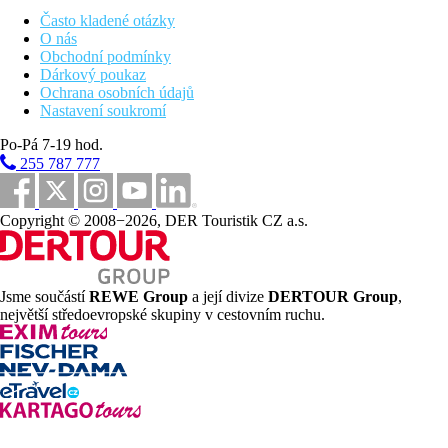
, Lekce tenisu, Půjčovna kol (běžná i elektrická), Golfové
Často kladené otázky
hřiště Tamarina - 18 jamek, Jóga a meditace (pro mírně
O nás
pokročilé)
Obchodní podmínky
Zábava
Dárkový poukaz
živá hudba
Ochrana osobních údajů
sega show
Nastavení soukromí
Děti
Po-Pá 7-19 hod.
dětský klub
255 787 777
Wellness
masáže a procedury za poplatek
Copyright © 2008−2026, DER Touristik CZ a.s.
Internet
Zdarma
: wifi v areálu i na pokojích
Jsme součástí
REWE Group
a její divize
DERTOUR Group
,
Web
největší středoevropské skupiny v cestovním ruchu.
About Us – Sands Suites Resort & Spa
Oficiální kategorie
5 hvězdiček
Vzdálenosti