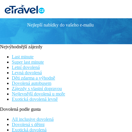
Nejlepší nabídky do vašeho e-mailu
SUNRISE ATTITUDE
Písečná pláž přímo u hotelu
SPA centrum
Nejvýhodnější zájezdy
Wi-fi zdarma
Ideální místo pro potápění
Last minute
Hotel pouze pro dospělé
Super last minute
Letní dovolená
Poloha
Levná dovolená
Děti zdarma a výhodně
Hotel leží v oblíbené části Belle Mare na východě ostrova. Hla
Dovolená autobusem
Zájezdy s vlastní dopravou
Mezinárodní letiště Sir Seewoosagur Ramgoolam (MRU) j
Nejlevnější dovolená u moře
Hotel je pouze pro osoby starší 18 let.
Exotická dovolená levně
Vybavení
Dovolená podle gusta
153 pokojů ve 4 kategoriích, bufetová restaurace, 2 a la carte r
All inclusive dovolená
Dovolená s dětmi
Pokoje
Exotická dovolená