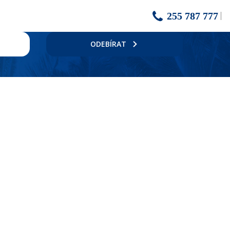
255 787 777
ODEBÍRAT
jským jídlem, 4 bary, plážový servis, 2 bazény, obchod, směnárna.