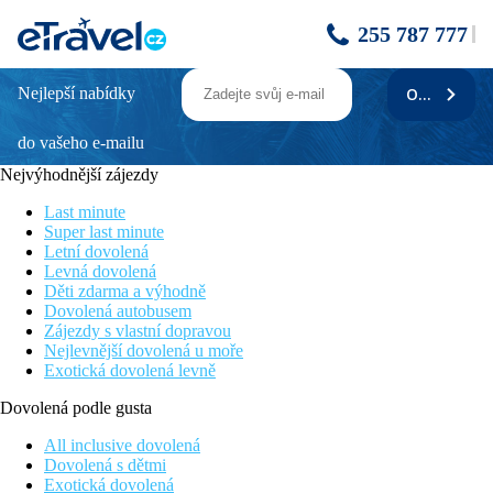
255 787 777
Nejlepší nabídky
ODEBÍRAT
Long Beach Mauritius
do vašeho e-mailu
Moderní hotel
Leží přímo u krásné pláže
Nejvýhodnější zájezdy
Obklopen tropickou zahradou
Mnoho sportovních aktivit
Last minute
Super last minute
Poloha
Letní dovolená
Levná dovolená
Hotel se nachází na východním pobřeží Mauricia u pláže Belle
Děti zdarma a výhodně
Mare, která je typická svou dlouhou bělostnou pláží a
Dovolená autobusem
tyrkysovou lagunou. Mezinárodní letiště Sir Seewoosagur
Zájezdy s vlastní dopravou
Ramgoolam Mauricius je vzdáleno 62 km od hotelu.
Nejlevnější dovolená u moře
Exotická dovolená levně
Vybavení
Vstupní hala s recepcí, 255 pokojů, 3 bazény ( z toho 1 pouze
Dovolená podle gusta
pro dospělé, dětský bazén), dětský klub, teens klub, obchod se
suvenýry, několik restaurací a barů, fitness centrum, wellness,
All inclusive dovolená
tenisové kurty, konferenční místnosti , směnárna, prádelna i
Dovolená s dětmi
čistírna.
Exotická dovolená